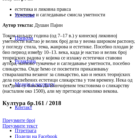
естетика и ликовна пракса
тумачење и сагледавање смисла уметности
Упутство
Аутор текста:
Душан Пајин
Током хиљаду година (од 7–17 в.) у кинеској ликовној
Преводи
уметности настао је велик број дела у веома широком распону,
у погледу стила, тема, жанрова и естетике. Посебно плодан је
био период између 10–13. века, када је настао и велик број
теоријских радова у којима се излажу естетички ставови
Редакција
аутора, њихово тумачење и сагледавање уметности, посебно
сликарства. Овде ћемо се посветити приказивању
стваралаштва везаног за сликарство, као и неких теоријских
дела посвећених естетици сликарства у том времену. Нека од
Медији о часопису
тих дела су блиска Да Винчијевим текстовима о сликарству
(насталим око 1500), али му претходе неколико векова.
Култура бр.161 / 2018
Контакт
Преузмите број
Преузмите текст
Птретрага
Подели на Facebook