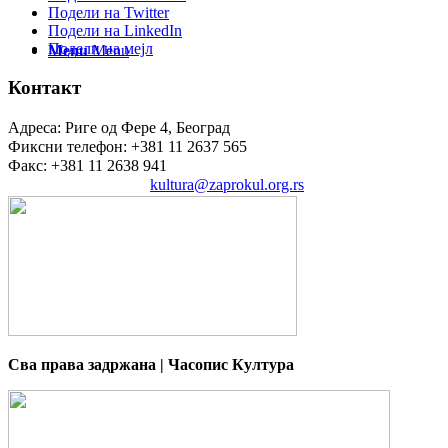
Подели на Twitter
Подели на LinkedIn
Подели на мејл
Menu
Menu
Контакт
Адреса: Риге од Фере 4, Београд
Фиксни телефон: +381 11 2637 565
Факс: +381 11 2638 941
Електронска пошта:
kultura@zaprokul.org.rs
Сва права задржана | Часопис Култура