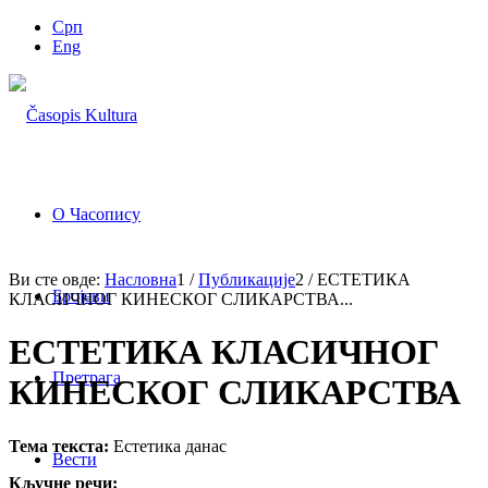
Срп
Eng
О Часопису
Ви сте овде:
Насловна
1
/
Публикације
2
/
ЕСТЕТИКА
Бројеви
КЛАСИЧНОГ КИНЕСКОГ СЛИКАРСТВА...
ЕСТЕТИКА КЛАСИЧНОГ
Претрага
КИНЕСКОГ СЛИКАРСТВА
Тема текста:
Естетика данас
Вести
Кључне речи: