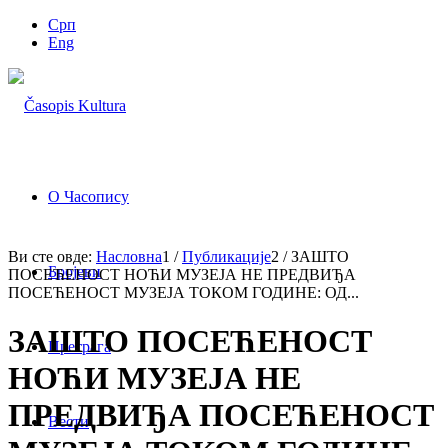
Срп
Eng
О Часопису
Ви сте овде:
Насловна
1
/
Публикације
2
/
ЗАШТО
Бројеви
ПОСЕЋЕНОСТ НОЋИ МУЗЕЈА НЕ ПРЕДВИЂА
ПОСЕЋЕНОСТ МУЗЕЈА ТОКОМ ГОДИНЕ: ОД...
ЗАШТО ПОСЕЋЕНОСТ
Претрага
НОЋИ МУЗЕЈА НЕ
ПРЕДВИЂА ПОСЕЋЕНОСТ
Вести