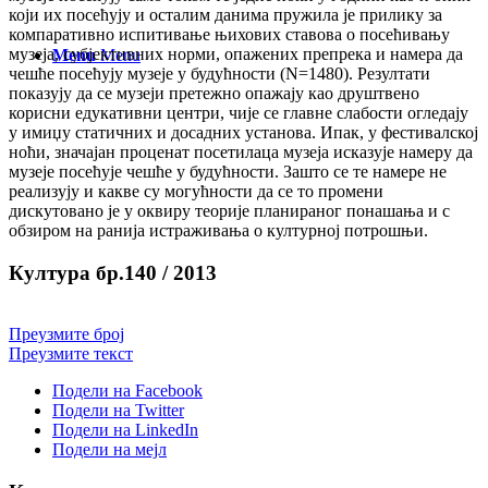
који их посећују и осталим данима пружила је прилику за
компаративно испитивање њихових ставова о посећивању
музеја, субјективних норми, опажених препрека и намера да
Menu
Menu
чешће посећују музеје у будућности (N=1480). Резултати
показују да се музеји претежно опажају као друштвено
корисни едукативни центри, чије се главне слабости огледају
у имиџу статичних и досадних установа. Ипак, у фестивалској
ноћи, значајан проценат посетилаца музеја исказује намеру да
музеје посећује чешће у будућности. Зашто се те намере не
реализују и какве су могућности да се то промени
дискутовано је у оквиру теорије планираног понашања и с
обзиром на ранија истраживања о културној потрошњи.
Култура бр.140 / 2013
Преузмите број
Преузмите текст
Подели на Facebook
Подели на Twitter
Подели на LinkedIn
Подели на мејл