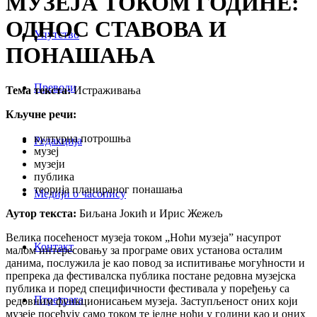
МУЗЕЈА ТОКОМ ГОДИНЕ:
ОДНОС СТАВОВА И
Упутство
ПОНАШАЊА
Преводи
Тема текста:
Истраживања
Кључне речи:
културна потрошња
Редакција
музеј
музеји
публика
теорија планираног понашања
Медији о часопису
Аутор текста:
Биљана Јокић и Ирис Жежељ
Велика посећеност музеја током „Ноћи музеја” насупрот
Контакт
малом интересовању за програме ових установа осталим
данима, послужила је као повод за испитивање могућности и
препрека да фестивалска публика постане редовна музејска
публика и поред специфичности фестивала у поређењу са
Птретрага
редовним функционисањем музеја. Заступљеност оних који
музеје посећују само током те једне ноћи у години као и оних