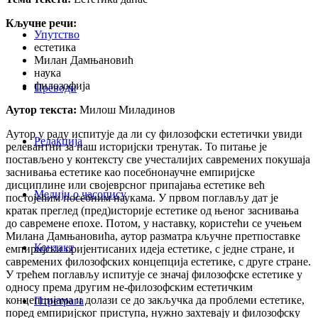
Кључне речи:
Упутство
естетика
Милан Дамњановић
наука
филозофија
Преводи
Аутор текста:
Милош Миладинов
Аутор у раду испитује да ли су филозофски естетички увиди
Редакција
релевантни за наш историјски тренутак. То питање је
постављено у контексту све учесталијих савремених покушаја
заснивања естетике као посебнонаучне емпиријске
дисциплине или својеврсног припајања естетике већ
Медији о часопису
постојећим посебним наукама. У првом поглављу дат је
кратак преглед (пред)историје естетике од њеног заснивања
до савремене епохе. Потом, у наставку, користећи се учењем
Милана Дамњановића, аутор разматра кључне претпоставке
Контакт
емпиријски оријентисаних идеја естетике, с једне стране, и
савремених филозофских концепција естетике, с друге стране.
У трећем поглављу испитује се значај филозофске естетике у
односу према другим не-филозофским естетичким
концепцијама и долази се до закључка да проблеми естетике,
Птретрага
поред емпиријског приступа, нужно захтевају и филозофску