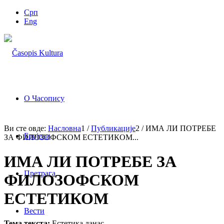
Срп
Eng
О Часопису
Ви сте овде:
Насловна
1
/
Публикације
2
/
ИМА ЛИ ПОТРЕБЕ
Бројеви
ЗА ФИЛОЗОФСКОМ ЕСТЕТИКОМ...
ИМА ЛИ ПОТРЕБЕ ЗА
Претрага
ФИЛОЗОФСКОМ
ЕСТЕТИКОМ
Вести
Тема текста:
Естетика данас