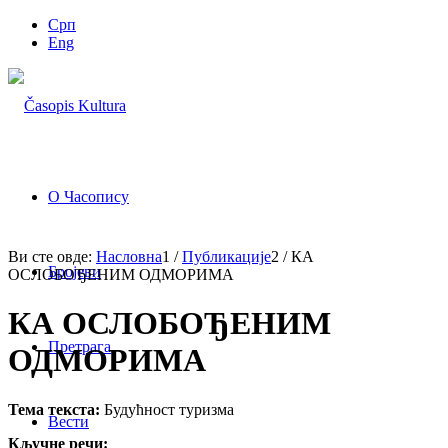
Срп
Eng
О Часопису
Ви сте овде:
Насловна
1
/
Публикације
2
/
КА
Бројеви
ОСЛОБОЂЕНИМ ОДМОРИМА
КА ОСЛОБОЂЕНИМ
Претрага
ОДМОРИМА
Тема текста:
Будућност туризма
Вести
Кључне речи: