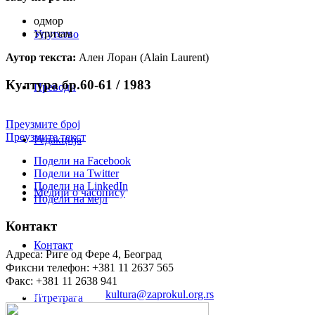
одмор
туризам
Упутство
Аутор текста:
Ален Лоран (Alain Laurent)
Култура бр.60-61 / 1983
Преводи
Преузмите број
Преузмите текст
Редакција
Подели на Facebook
Подели на Twitter
Подели на LinkedIn
Медији о часопису
Подели на мејл
Контакт
Контакт
Адреса: Риге од Фере 4, Београд
Фиксни телефон: +381 11 2637 565
Факс: +381 11 2638 941
Електронска пошта:
kultura@zaprokul.org.rs
Птретрага