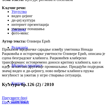
Кључне речи:
Упутство
видео џејинг
ди-џеј култура
интернет презентација
уметност понашања
Преводи
фото-микс
Аутор текста:
Оливера Ерић
Редакција
Приказом заједничке сарадње између уметника Ненада
Рацковића и историчарке уметности Оливере Ерић, описана је
сцена београдског клабинга. Рацковићев клаберски
трансформанс истовремено доноси критику клабинга, као и
Медији о часопису
идеје за његово другачије промишљање. Придајући подједнак
значај видео и ди-џејингу, ново виђење клабинга пружа
могућност за ужитак у игри стварања ситуација.
Контакт
Култура бр.126 (2) / 2010
Преузмите број
Птретрага
Преузмите текст