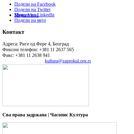
Подели на Facebook
Подели на Twitter
Подели на LinkedIn
Menu
Menu
Подели на мејл
Контакт
Адреса: Риге од Фере 4, Београд
Фиксни телефон: +381 11 2637 565
Факс: +381 11 2638 941
Електронска пошта:
kultura@zaprokul.org.rs
Сва права задржана | Часопис Култура