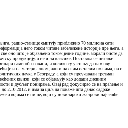
 књига, радио-станице емитују приближно 70 милиона сати
нформација него током читаве забележене историје пре њега, а
ве оно што је објављено током једне године, морали бисте да
етску продукцију, а не и на класике. Поставља се питање
винари сами образовани, и колико су у стању да нам ову
шећи је и на материјалном, али и на свим осталим пољима, па и
олитичких наука у Београду, а који су проучавали третман
свећених књизи, који се објављују као додаци дневним
ности и дубљег понирања. Овај рад фокусирао се на праћење и
до 2.10 2012. и има за циљ да покаже шта данас садрже
теме о којима се пише, који су новинарски жанрови најчешће