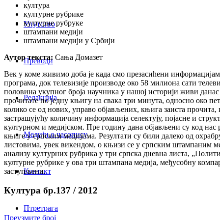
култура
културне рубрике
културне рубруке
Упутство
штампани медији
штампани медији у Србији
Аутор текста:
Сања Домазет
Преводи
Век у коме живимо доба је када смо презасићени информацијама
програма, док телевизије производе око 58 милиона сати телев
половина укупног броја научника у нашој историји живи данас 
Редакција
прочитате по једну књигу на свака три минута, односно око пе
колико се од нових, управо објављених, књига заиста прочита, 
застрашујућу количину информација селектују, појасне и структ
културном и медијском. Пре годину дана објављени су код нас р
Медији о часопису
књиге у српским медијима. Резултати су били далеко од охрабр
листовима, увек викендом, о књизи се у српским штампаним ме
анализу културних рубрика у три српска дневна листа, „Полити
културне рубрике у ова три штампана медија, међусобну компар
заступљени.
Контакт
Култура бр.137 / 2012
Птретрага
Преузмите број