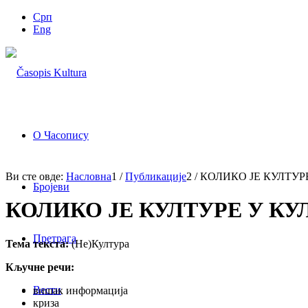
Срп
Eng
О Часопису
Ви сте овде:
Насловна
1
/
Публикације
2
/
КОЛИКО ЈЕ КУЛТУР
Бројеви
КОЛИКО ЈЕ КУЛТУРЕ У К
Претрага
Тема текста:
(Не)Култура
Кључне речи:
Вести
вишак информација
криза