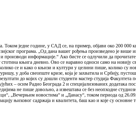
. Током једне године, у САД се, на пример, објави око 200 000
изијског програма. „Од дана вашег рођења произведено је више и
и производи информације.“ Ако бисте се одлучили да прочитате с
т стотина књига дневно. Ово се наравно односи само на новију св
колико се и како о књизи и култури у целини пише, колико су но
уришу, у доба свеопште кризе, која је захватила и Србију, пусто
езултати до којих су дошли студенти мастер студија Факултета п
ујућих – осим Радио Београда 2 и специјализованих додатака по
дијима не пише довољно, а извештава се без неопходне студиоз
ци“, „Вечерњим новостима“ и „Данасу“, током периода од 26.09. 
ацију њиховог садржаја и квалитета, баш као и које су основне 