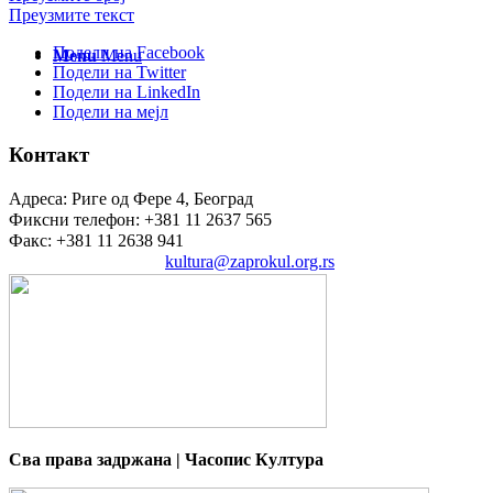
Преузмите текст
Подели на Facebook
Menu
Menu
Подели на Twitter
Подели на LinkedIn
Подели на мејл
Контакт
Адреса: Риге од Фере 4, Београд
Фиксни телефон: +381 11 2637 565
Факс: +381 11 2638 941
Електронска пошта:
kultura@zaprokul.org.rs
Сва права задржана | Часопис Култура