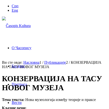
Срп
Eng
О Часопису
Ви сте овде:
Насловна
1
/
Публикације
2
/
КОНЗЕРВАЦИЈА
Бројеви
НА ТАСУ НОВОГ МУЗЕЈА
КОНЗЕРВАЦИЈА НА ТАСУ
Претрага
НОВОГ МУЗЕЈА
Тема текста:
Нова музеологија између теорије и праксе
Вести
Кључне речи: