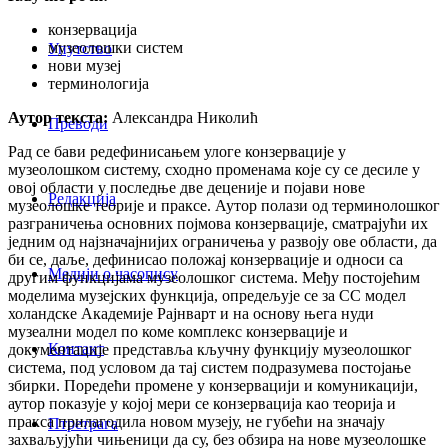
конзервација
музеолошки систем
Упутство
нови музеј
терминологија
Аутор текста:
Александра Николић
Преводи
Рад се бави редефинисањем улоге конзервације у
музеолошком систему, сходно променама које су се десиле у
овој области у последње две деценије и појави нове
Редакција
музеолошке теорије и праксе. Аутор полази од терминолошког
разграничења основних појмова конзервације, сматрајући их
једним од најзначајнијих ограничења у развоју ове области, да
би се, даље, дефинисао положај конзервације и односи са
Медији о часопису
другим функцијама музеолошког система. Међу постојећим
моделима музејских функција, опредељује се за CC модел
холандске Академије Рајнварт и на основу њега нуди
музеални модел по коме комплекс конзервације и
Контакт
документације представља кључну функцију музеолошког
система, под условом да тај систем подразумева постојање
збирки. Поредећи промене у конзервацији и комуникацији,
аутор показује у којој мери се конзервација као теорија и
пракса прилагодила новом музеју, не губећи на значају
Птретрага
захваљујући чињеници да су, без обзира на нове музеолошке