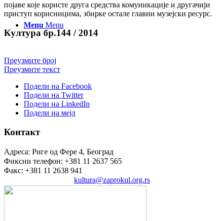
појаве које користе друга средства комуникације и другачији
приступ корисницима, збирке остале главни музејски ресурс.
Menu
Menu
Култура бр.144 / 2014
Преузмите број
Преузмите текст
Подели на Facebook
Подели на Twitter
Подели на LinkedIn
Подели на мејл
Контакт
Адреса: Риге од Фере 4, Београд
Фиксни телефон: +381 11 2637 565
Факс: +381 11 2638 941
Електронска пошта:
kultura@zaprokul.org.rs