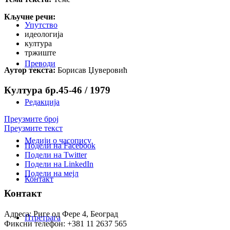
Кључне речи:
Упутство
идеологија
култура
тржиште
Преводи
Аутор текста:
Борисав Џуверовић
Култура бр.45-46 / 1979
Редакција
Преузмите број
Преузмите текст
Медији о часопису
Подели на Facebook
Подели на Twitter
Подели на LinkedIn
Подели на мејл
Контакт
Контакт
Адреса: Риге од Фере 4, Београд
Птретрага
Фиксни телефон: +381 11 2637 565