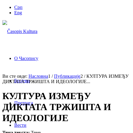
Срп
Eng
О Часопису
Ви сте овде:
Насловна
1
/
Публикације
2
/
КУЛТУРА ИЗМЕЂУ
Бројеви
ДИКТАТА ТРЖИШТА И ИДЕОЛОГИЈЕ...
КУЛТУРА ИЗМЕЂУ
Претрага
ДИКТАТА ТРЖИШТА И
ИДЕОЛОГИЈЕ
Вести
Тема текста:
Теме