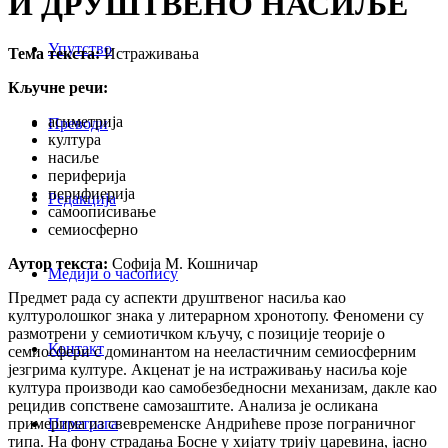
И ДРУШТВЕНО НАСИЉЕ
Упутство
Тема текста:
Истраживања
Кључне речи:
асиметрија
Преводи
култура
насиље
периферија
перифиерија
Редакција
самоописивање
семиосферно
Аутор текста:
Софија М. Кошничар
Медији о часопису
Предмет рада су аспекти друштвеног насиља као
културолошког знака у литерарном хронотопу. Феномени су
размотрени у семиотичком кључу, с позиције теорије о
Контакт
семиосфери с доминантом на нееластичним семиосферним
језгрима културе. Акценат је на истраживању насиља које
култура производи као самобезбедносни механизам, дакле као
рецидив сопствене самозаштите. Анализа је осликана
примерима из свевременске Андрићеве прозе пограничног
Птретрага
типа. На фону страдања Босне у хијату трију царевина, јасно