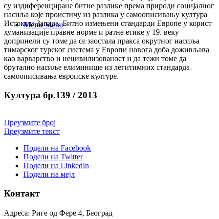
су издиференциране битне разлике према природи социјалног
насиља које проистичу из разлика у самоописивању култура
Истока и Запада. Битно измењени стандарди Европе у корист
Menu
Menu
хуманизације правне норме и ратне етике у 19. веку –
допринели су томе да се заостала пракса окрутног насиља
тимарског турског система у Европи новога доба доживљава
као варварство и нецивилизованост и да тежи томе да
брутално насиље елиминише из легитимних стандарда
самоописивања европске културе.
Култура бр.139 / 2013
Преузмите број
Преузмите текст
Подели на Facebook
Подели на Twitter
Подели на LinkedIn
Подели на мејл
Контакт
Адреса: Риге од Фере 4, Београд