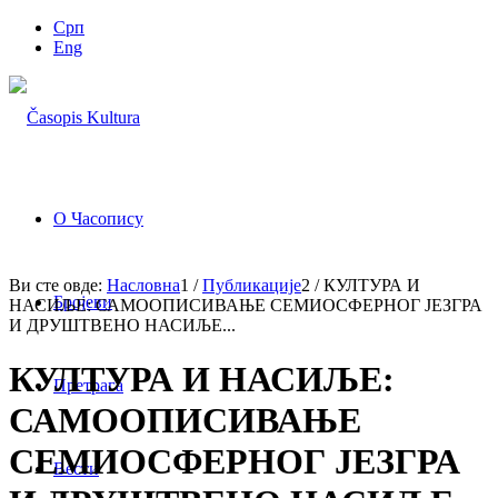
Срп
Eng
О Часопису
Ви сте овде:
Насловна
1
/
Публикације
2
/
КУЛТУРА И
Бројеви
НАСИЉЕ: САМООПИСИВАЊЕ СЕМИОСФЕРНОГ ЈЕЗГРА
И ДРУШТВЕНО НАСИЉЕ...
КУЛТУРА И НАСИЉЕ:
Претрага
САМООПИСИВАЊЕ
СЕМИОСФЕРНОГ ЈЕЗГРА
Вести