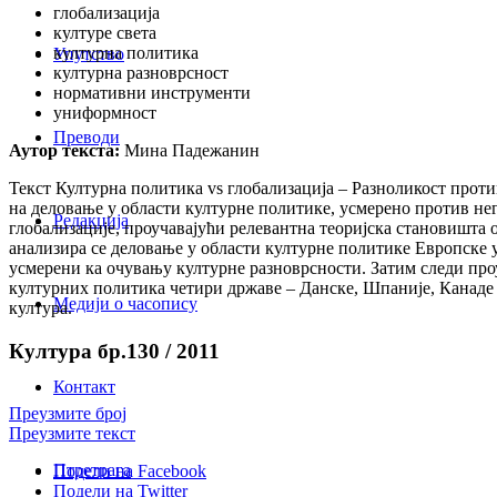
глобализација
културе света
културна политика
Упутство
културна разноврсност
нормативни инструменти
униформност
Преводи
Аутор текста:
Мина Падежанин
Текст Културна политика vs глобализација – Разноликост прот
на деловање у области културне политике, усмерено против не
Редакција
глобализације, проучавајући релевантна теоријска становишта 
анализира се деловање у области културне политике Европске 
усмерени ка очувању културне разноврсности. Затим следи пр
културних политика четири државе – Данске, Шпаније, Канаде и
Медији о часопису
култура.
Култура бр.130 / 2011
Контакт
Преузмите број
Преузмите текст
Птретрага
Подели на Facebook
Подели на Twitter