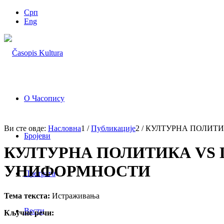
Срп
Eng
О Часопису
Ви сте овде:
Насловна
1
/
Публикације
2
/
КУЛТУРНА ПОЛИТИ
Бројеви
КУЛТУРНА ПОЛИТИКА VS 
УНИФОРМНОСТИ
Претрага
Тема текста:
Истраживања
Вести
Кључне речи: