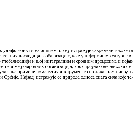
ив униформности на општем плану истражује савремене токове гл
гативних последица глобализације, које униформишу културне в
о глобализацији и њој интегралним и сродним процесима и појава
уније и међународних организација, кроз проучавање њихових н
оучавање примене поменутих инструмената на локалном нивоу, н
 Србије. Најзад, истражује се природа односа снага сила које 