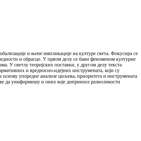
обализације и њене импликације на културе света. Фокусира се
редности и обрасце. У првом делу се бави феноменом културне
ма. У светлу теоријских поставки, у другом делу текста
ормативних и вредносно-идејних инструмената, који су
а основу упоредне анализе циљева, приоритета и инструмената
теже да униформишу и оних које доприносе разноликости