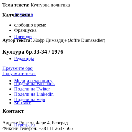
Тема текста:
Културна политика
Упутство
Кључне речи:
слободно време
Француска
Преводи
Аутор текста:
Жофр Димаздије (Joffre Dumazedier)
Култура бр.33-34 / 1976
Редакција
Преузмите број
Преузмите текст
Медији о часопису
Подели на Facebook
Подели на Twitter
Подели на LinkedIn
Подели на мејл
Контакт
Контакт
Адреса: Риге од Фере 4, Београд
Птретрага
Фиксни телефон: +381 11 2637 565