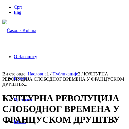
Срп
Eng
О Часопису
Ви сте овде:
Насловна
1
/
Публикације
2
/
КУЛТУРНА
Бројеви
РЕВОЛУЦИЈА СЛОБОДНОГ ВРЕМЕНА У ФРАНЦУСКОМ
ДРУШТВУ...
КУЛТУРНА РЕВОЛУЦИЈА
Претрага
СЛОБОДНОГ ВРЕМЕНА У
ФРАНЦУСКОМ ДРУШТВУ
Вести