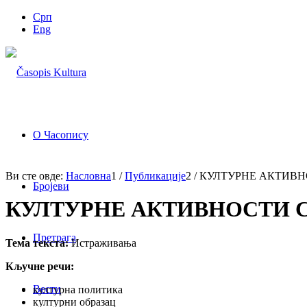
Срп
Eng
О Часопису
Ви сте овде:
Насловна
1
/
Публикације
2
/
КУЛТУРНЕ АКТИВНОСТ
Бројеви
КУЛТУРНЕ АКТИВНОСТИ СРБ
Претрага
Тема текста:
Истраживања
Кључне речи:
Вести
културна политика
културни образац