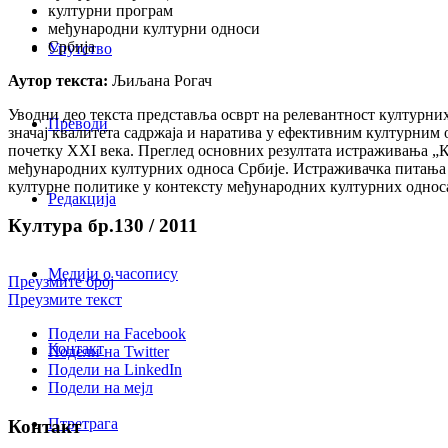
културни програм
међународни културни односи
Србија
Упутство
Аутор текста:
Љиљана Рогач
Уводни део текста представља осврт на релевантност културни
Преводи
значај квалитета садржаја и наратива у ефективним културним 
почетку XXI века. Преглед основних резултата истраживања „К
међународних културних односа Србије. Истраживачка питања ве
културне политике у контексту међународних културних однос
Редакција
Култура бр.130 / 2011
Медији о часопису
Преузмите број
Преузмите текст
Подели на Facebook
Контакт
Подели на Twitter
Подели на LinkedIn
Подели на мејл
Птретрага
Контакт