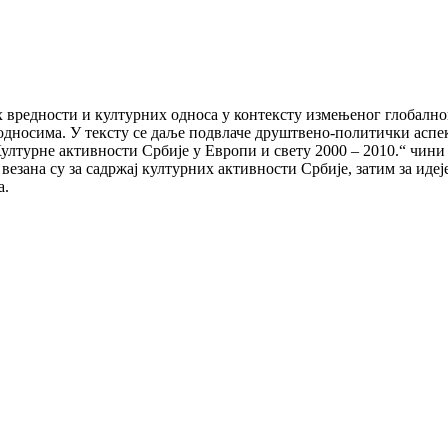
х вредности и културних односа у контексту измењеног глобално
односима. У тексту се даље подвлаче друштвено-политички аспек
ултурне активности Србије у Европи и свету 2000 – 2010.“ чини
зана су за садржај културних активности Србије, затим за идеј
а.