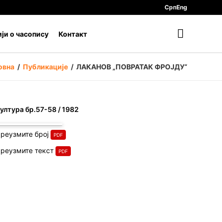
Срп
Eng
ји о часопису
Контакт
овна
/
Публикације
/
ЛАКАНОВ „ПОВРАТАК ФРОЈДУ“
ултура бр.57-58 / 1982
реузмите број
реузмите текст