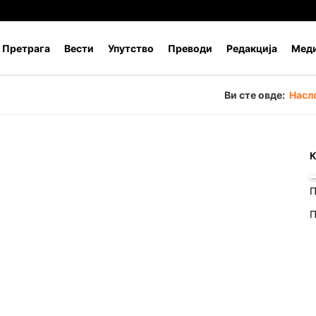
Претрага
Вести
Упутство
Преводи
Редакција
Меди
Ви сте овде:
Насл
К
П
П