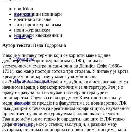
nonfiction
књижевници новинари
Упутство
креативно писање
литерарни журнализам
нови журнализам
новинари-књижевници
Преводи
Аутор текста:
Неда Тодоровић
Иако је у питању термин који се користи мање од две
Редакција
деценије, Литерарни журнализам ( ЛЖ ), чијим се
утемељивачем сматра писац-новинар Данијел Дефо (1660–
1731), као жанр постоји готово три столећа. У питању је врста
креације у новинарству у коме су комбинована
Медији о часопису
факта прикупљена дуготрајним, дубинским истраживањем са
начином нарације карактеристичним за литературу. Реч је о
браку из рачуна или из љубави између литературе и
новинарства. Изучава се на предмету Креативно писање у
Контакт
медијима који се предаје на факултетима за новинарство. ЛЖ
има додирних тачака са креативном нонфикцијом, изучаваном
првенствено у оквиру курикулума филолошких факултета.
Границе међу њима тешко је одредити, као што је ЛЖ тешко
дефинисати јер је он у сталној еволуцији, а разлике међу
Птретрага
ауторима, писцима новинарима и новинарима писцима, који