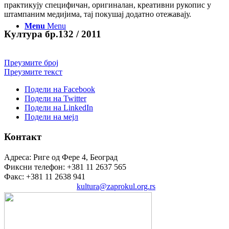
практикују специфичан, оригиналан, креативни рукопис у
штампаним медијима, тај покушај додатно отежавају.
Menu
Menu
Култура бр.132 / 2011
Преузмите број
Преузмите текст
Подели на Facebook
Подели на Twitter
Подели на LinkedIn
Подели на мејл
Контакт
Адреса: Риге од Фере 4, Београд
Фиксни телефон: +381 11 2637 565
Факс: +381 11 2638 941
Електронска пошта:
kultura@zaprokul.org.rs