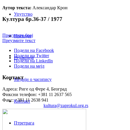
Аутор текста:
Александар Крон
Упутство
Култура бр.36-37 / 1977
Преузмите број
Преводи
Преузмите текст
Подели на Facebook
Подели на Twitter
Редакција
Подели на LinkedIn
Подели на мејл
Контакт
Медији о часопису
Адреса: Риге од Фере 4, Београд
Фиксни телефон: +381 11 2637 565
Факс: +381 11 2638 941
Контакт
Електронска пошта:
kultura@zaprokul.org.rs
Птретрага