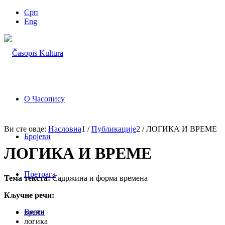
Срп
Eng
О Часопису
Ви сте овде:
Насловна
1
/
Публикације
2
/
ЛОГИКА И ВРЕМЕ
Бројеви
ЛОГИКА И ВРЕМЕ
Претрага
Тема текста:
Садржина и форма времена
Кључне речи:
Вести
време
логика