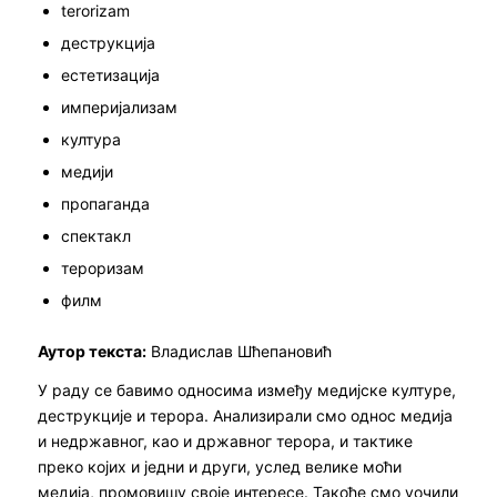
terorizam
деструкција
естетизација
империјализам
култура
медији
пропаганда
спектакл
тероризам
филм
Аутор текста:
Владислав Шћепановић
У раду се бавимо односима између медијске културе,
деструкције и терора. Анализирали смо однос медија
и недржавног, као и државног терора, и тактике
преко којих и једни и други, услед велике моћи
медија, промовишу своје интересе. Такође смо уочили