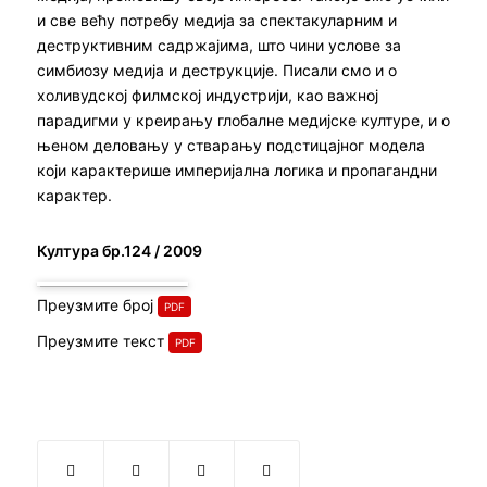
и све већу потребу медија за спектакуларним и
деструктивним садржајима, што чини услове за
симбиозу медија и деструкције. Писали смо и о
холивудској филмској индустрији, као важној
парадигми у креирању глобалне медијске културе, и о
њеном деловању у стварању подстицајног модела
који карактерише империјална логика и пропагандни
карактер.
Култура бр.124 / 2009
Преузмите број
Преузмите текст