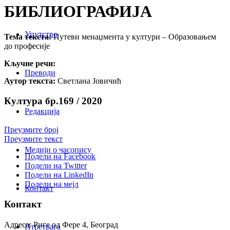
БИБЛИОГРАФИЈА
Упутство
Тема текста:
Путеви менаџмента у култури – Образовањем
до професије
Кључне речи:
Преводи
Аутор текста:
Светлана Јовичић
Култура бр.169 / 2020
Редакција
Преузмите број
Преузмите текст
Медији о часопису
Подели на Facebook
Подели на Twitter
Подели на LinkedIn
Подели на мејл
Контакт
Контакт
Адреса: Риге од Фере 4, Београд
Птретрага