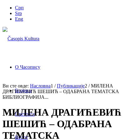
Срп
Srp
Eng
О Часопису
Ви сте овде:
Насловна
1
/
Публикације
2
/
МИЛЕНА
Бројеви
ДРАГИЋЕВИЋ ШЕШИЋ – ОДАБРАНА ТЕМАТСКА
БИБЛИОГРАФИЈА...
МИЛЕНА ДРАГИЋЕВИЋ
Претрага
ШЕШИЋ – ОДАБРАНА
ТЕМАТСКА
Вести