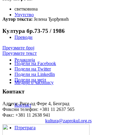
светковина
Упутство
Аутор текста:
Јелена Ђорђевић
Култура бр.73-75 / 1986
Преводи
Преузмите број
Преузмите текст
Редакција
Подели на Facebook
Подели на Twitter
Подели на LinkedIn
Подели на мејл
Медији о часопису
Контакт
Адреса: Риге од Фере 4, Београд
Контакт
Фиксни телефон: +381 11 2637 565
Факс: +381 11 2638 941
Електронска пошта:
kultura@zaprokul.org.rs
Птретрага