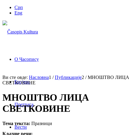
Срп
Eng
О Часопису
Ви сте овде:
Насловна
1
/
Публикације
2
/
МНОШТВО ЛИЦА
Бројеви
СВЕТКОВИНЕ
МНОШТВО ЛИЦА
Претрага
СВЕТКОВИНЕ
Тема текста:
Празници
Вести
Кључне речи: