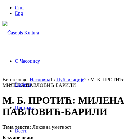
Срп
Eng
О Часопису
Ви сте овде:
Насловна
1
/
Публикације
2
/
М. Б. ПРОТИЋ:
Бројеви
МИЛЕНА ПАВЛОВИЋ-БАРИЛИ
М. Б. ПРОТИЋ: МИЛЕНА
Претрага
ПАВЛОВИЋ-БАРИЛИ
Тема текста:
Ликовна уметност
Вести
Кључне речи: