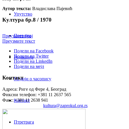
Аутор текста:
Владислава Пајевић
Упутство
Култура бр.8 / 1970
Преводи
Преузмите број
Преузмите текст
Подели на Facebook
Подели на Twitter
Редакција
Подели на LinkedIn
Подели на мејл
Контакт
Медији о часопису
Адреса: Риге од Фере 4, Београд
Фиксни телефон: +381 11 2637 565
Факс: +381 11 2638 941
Контакт
Електронска пошта:
kultura@zaprokul.org.rs
Птретрага