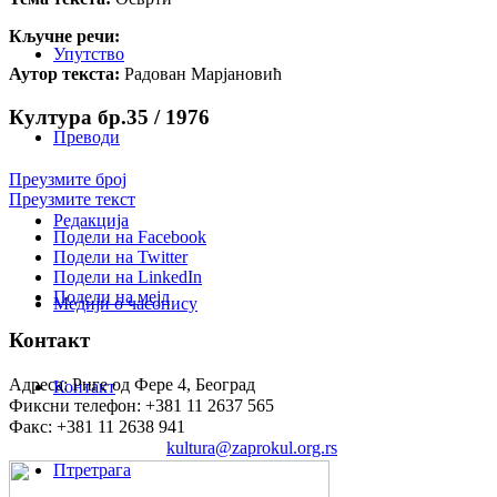
Кључне речи:
Упутство
Аутор текста:
Радован Марјановић
Култура бр.35 / 1976
Преводи
Преузмите број
Преузмите текст
Редакција
Подели на Facebook
Подели на Twitter
Подели на LinkedIn
Подели на мејл
Медији о часопису
Контакт
Адреса: Риге од Фере 4, Београд
Контакт
Фиксни телефон: +381 11 2637 565
Факс: +381 11 2638 941
Електронска пошта:
kultura@zaprokul.org.rs
Птретрага