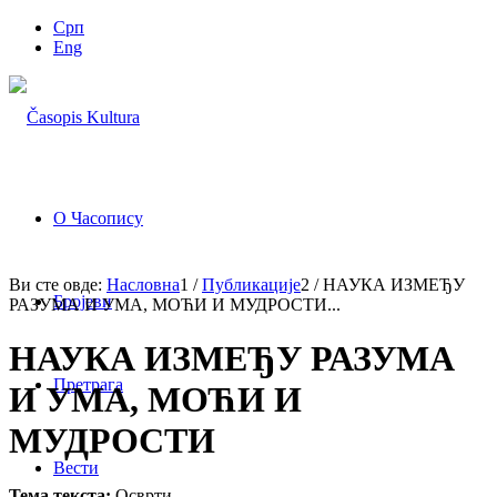
Срп
Eng
О Часопису
Ви сте овде:
Насловна
1
/
Публикације
2
/
НАУКА ИЗМЕЂУ
Бројеви
РАЗУМА И УМА, МОЋИ И МУДРОСТИ...
НАУКА ИЗМЕЂУ РАЗУМА
Претрага
И УМА, МОЋИ И
МУДРОСТИ
Вести
Тема текста:
Осврти