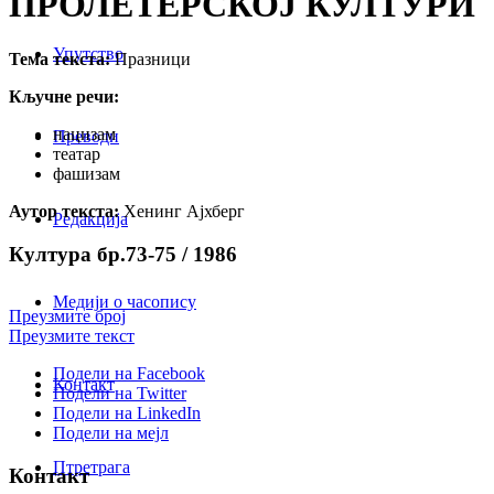
ПРОЛЕТЕРСКОЈ КУЛТУРИ
Упутство
Тема текста:
Празници
Кључне речи:
нацизам
Преводи
театар
фашизам
Аутор текста:
Хенинг Ајхберг
Редакција
Култура бр.73-75 / 1986
Медији о часопису
Преузмите број
Преузмите текст
Подели на Facebook
Контакт
Подели на Twitter
Подели на LinkedIn
Подели на мејл
Птретрага
Контакт