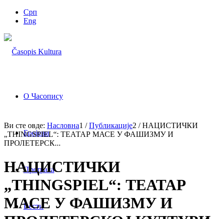
Срп
Eng
О Часопису
Ви сте овде:
Насловна
1
/
Публикације
2
/
НАЦИСТИЧКИ
Бројеви
„THINGSPIEL“: ТЕАТАР МАСЕ У ФАШИЗМУ И
ПРОЛЕТЕРСК...
НАЦИСТИЧКИ
Претрага
„THINGSPIEL“: ТЕАТАР
МАСЕ У ФАШИЗМУ И
Вести