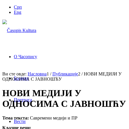
Срп
Eng
О Часопису
Ви сте овде:
Насловна
1
/
Публикације
2
/
НОВИ МЕДИЈИ У
Бројеви
ОДНОСИМА С ЈАВНОШЋУ
НОВИ МЕДИЈИ У
Претрага
ОДНОСИМА С ЈАВНОШЋУ
Тема текста:
Савремени медији и ПР
Вести
Кључне речи: