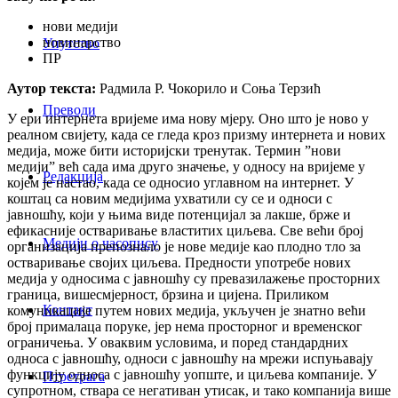
нови медији
новинарство
Упутство
ПР
Аутор текста:
Радмила Р. Чокорило и Соња Терзић
Преводи
У ери интернета вријеме има нову мјеру. Oно што је ново у
реалном свијету, када се гледа кроз призму интернета и нових
медија, може бити историјски тренутак. Термин ”нови
медији” већ сада има друго значење, у односу на вријеме у
Редакција
којем је настао, када се односио углавном на интернет. У
коштац са новим медијима ухватили су се и односи с
јавношћу, који у њима виде потенцијал за лакше, брже и
ефикасније остваривање властитих циљева. Све већи број
Медији о часопису
организација препознало је нове медије као плодно тло за
остваривање својих циљева. Предности употребе нових
медија у односима с јавношћу су превазилажење просторних
граница, вишесмјерност, брзина и цијена. Приликом
Контакт
комуникације путем нових медија, укључен је знатно већи
број прималаца поруке, јер нема просторног и временског
ограничења. У оваквим условима, и поред стандардних
односа с јавношћу, односи с јавношћу на мрежи испуњавају
функцију односа с јавношћу уопште, и циљева компаније. У
Птретрага
супротном, ствара се негативан утисак, и тако компанија више