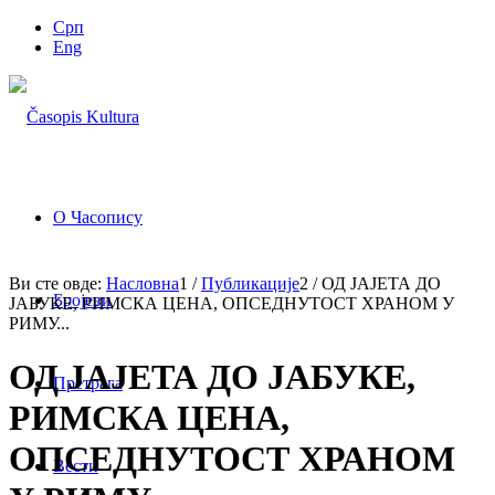
Срп
Eng
О Часопису
Ви сте овде:
Насловна
1
/
Публикације
2
/
ОД ЈАЈЕТА ДО
Бројеви
ЈАБУКЕ, РИМСКА ЦЕНА, ОПСЕДНУТОСТ ХРАНОМ У
РИМУ...
ОД ЈАЈЕТА ДО ЈАБУКЕ,
Претрага
РИМСКА ЦЕНА,
ОПСЕДНУТОСТ ХРАНОМ
Вести