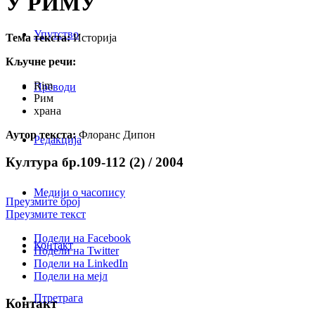
У РИМУ
Упутство
Тема текста:
Историја
Кључне речи:
Rim
Преводи
Рим
храна
Аутор текста:
Флоранс Дипон
Редакција
Култура бр.109-112 (2) / 2004
Медији о часопису
Преузмите број
Преузмите текст
Подели на Facebook
Контакт
Подели на Twitter
Подели на LinkedIn
Подели на мејл
Птретрага
Контакт