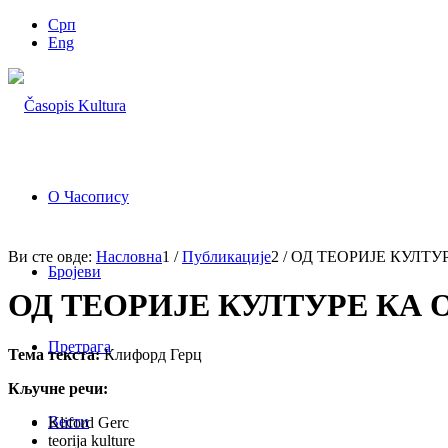
Срп
Eng
О Часопису
Ви сте овде:
Насловна
1
/
Публикације
2
/
ОД ТЕОРИЈЕ КУЛТУ
Бројеви
ОД ТЕОРИЈЕ КУЛТУРЕ КА
Претрага
Тема текста:
Клифорд Герц
Кључне речи:
Вести
Kliford Gerc
teorija kulture