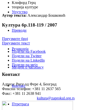
Клифорд Герц
теорија културе
Упутство
Аутор текста:
Александар Бошковић
Култура бр.118-119 / 2007
Преводи
Преузмите број
Преузмите текст
Редакција
Подели на Facebook
Подели на Twitter
Подели на LinkedIn
Подели на мејл
Медији о часопису
Контакт
Адреса: Риге од Фере 4, Београд
Контакт
Фиксни телефон: +381 11 2637 565
Факс: +381 11 2638 941
Електронска пошта:
kultura@zaprokul.org.rs
Птретрага