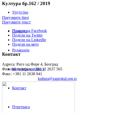
Култура бр.162 / 2019
Упутство
Преузмите број
Преузмите текст
Подели на Facebook
Преводи
Подели на Twitter
Подели на LinkedIn
Подели на мејл
Редакција
Контакт
Адреса: Риге од Фере 4, Београд
Фиксни телефон: +381 11 2637 565
Медији о часопису
Факс: +381 11 2638 941
Електронска пошта:
kultura@zaprokul.org.rs
Контакт
Птретрага