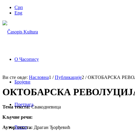
Срп
Eng
О Часопису
Ви сте овде:
Насловна
1
/
Публикације
2
/
ОКТОБАРСКА РЕВО
Бројеви
ОКТОБАРСКА РЕВОЛУЦИЈА
Претрага
Тема текста:
Свакодневица
Кључне речи:
Вести
Аутор текста:
Драган Ђорђевић