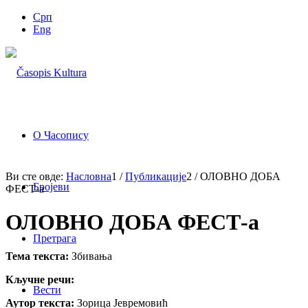
Срп
Eng
О Часопису
Ви сте овде:
Насловна
1
/
Публикације
2
/
ОЛОВНО ДОБА
Бројеви
ФЕСТ-а
ОЛОВНО ДОБА ФЕСТ-а
Претрага
Тема текста:
Збивања
Кључне речи:
Вести
Аутор текста:
Зорица Јевремовић