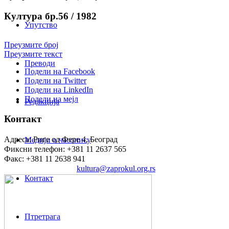
Култура бр.56 / 1982
Упутство
Преузмите број
Преузмите текст
Преводи
Подели на Facebook
Подели на Twitter
Подели на LinkedIn
Подели на мејл
Редакција
Контакт
Адреса: Риге од Фере 4, Београд
Медији о часопису
Фиксни телефон: +381 11 2637 565
Факс: +381 11 2638 941
Електронска пошта:
kultura@zaprokul.org.rs
Контакт
Птретрага