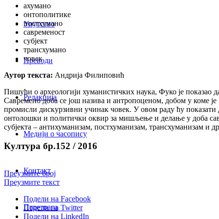
ахумано
онтополитике
постхумано
Упутство
савременост
субјект
трансхумано
човек
Преводи
Аутор текста:
Андрија Филиповић
Пишући о археологији хуманистичких наука, Фуко је показао да
Редакција
Савремено доба се још назива и антропоценом, добом у коме је
промисли дискурзивни учинак човек. У овом раду ћу показати д
онтолошки и политички оквир за мишљење и делање у доба савр
субјекта – антихуманизам, постхуманизам, трансхуманизам и др
Медији о часопису
Култура бр.152 / 2016
Контакт
Преузмите број
Преузмите текст
Подели на Facebook
Птретрага
Подели на Twitter
Подели на LinkedIn