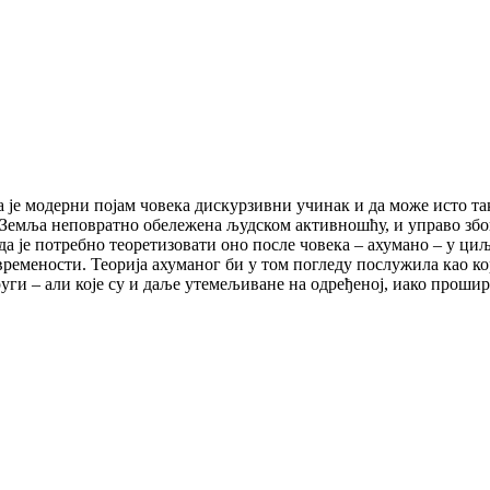
 је модерни појам човека дискурзивни учинак и да може исто та
 Земља неповратно обележена људском активношћу, и управо због
а је потребно теоретизовати оно после човека – ахумано – у ци
емености. Теорија ахуманог би у том погледу послужила као кор
уги – али које су и даље утемељиване на одређеној, иако прошир