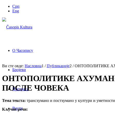
Срп
Eng
О Часопису
Ви сте овде:
Насловна
1
/
Публикације
2
/
ОНТОПОЛИТИКЕ АХ
Бројеви
ОНТОПОЛИТИКЕ АХУМАНО
ПОСЛЕ ЧОВЕКА
Претрага
Тема текста:
трансхумано и постхумано у култури и уметности
Вести
Кључне речи: