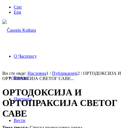
Срп
Eng
О Часопису
Ви сте овде:
Насловна
1
/
Публикације
2
/
ОРТОДОКСИЈА И
Бројеви
ОРТОПРАКСИЈА СВЕТОГ САВЕ...
ОРТОДОКСИЈА И
Претрага
ОРТОПРАКСИЈА СВЕТОГ
САВЕ
Вести
Тема текста:
Српска православна црква