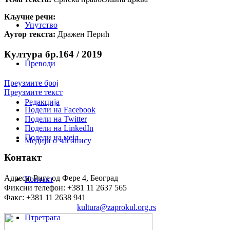
Кључне речи:
Упутство
Аутор текста:
Дражен Перић
Култура бр.164 / 2019
Преводи
Преузмите број
Преузмите текст
Редакција
Подели на Facebook
Подели на Twitter
Подели на LinkedIn
Подели на мејл
Медији о часопису
Контакт
Адреса: Риге од Фере 4, Београд
Контакт
Фиксни телефон: +381 11 2637 565
Факс: +381 11 2638 941
Електронска пошта:
kultura@zaprokul.org.rs
Птретрага