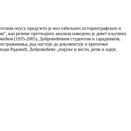
антском опусу предузето је низ озбиљних историографских и
м”, као резиме претходних анализа наведено је девет кључних
овићем (1935-2005), Добровићевим студентом и сарадником,
 истраживања, рад настоји да документује и критички
води Радовић, Добровићеве „поруке и вести, речи и идеје,