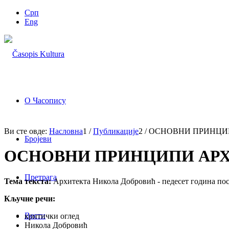
Срп
Eng
О Часопису
Ви сте овде:
Насловна
1
/
Публикације
2
/
ОСНОВНИ ПРИНЦИП
Бројеви
ОСНОВНИ ПРИНЦИПИ АРХ
Претрага
Тема текста:
Архитекта Никола Добровић - педесет година по
Кључне речи:
Вести
критички оглед
Никола Добровић