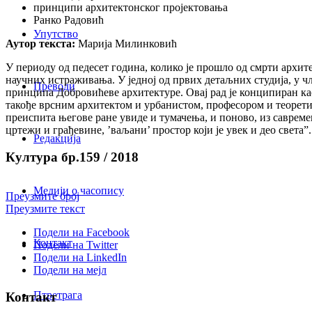
принципи архитектонског пројектовања
Ранко Радовић
Упутство
Аутор текста:
Марија Милинковић
У периоду од педесет година, колико је прошло од смрти архи
научних истраживања. У једној од првих детаљних студија, у 
Преводи
принципа Добровићеве архитектуре. Овај рад је конципиран ка
такође врсним архитектом и урбанистом, професором и теорети
преиспита његове ране увиде и тумачења, и поново, из савремен
цртежи и грађевине, ’ваљани’ простор који је увек и део света”.
Редакција
Култура бр.159 / 2018
Медији о часопису
Преузмите број
Преузмите текст
Подели на Facebook
Контакт
Подели на Twitter
Подели на LinkedIn
Подели на мејл
Птретрага
Контакт