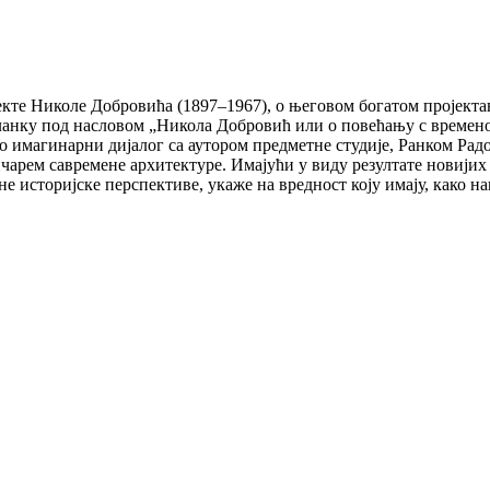
текте Николе Добровића (1897–1967), о његовом богатом пројект
чланку под насловом „Никола Добровић или о повећању с времено
о имагинарни дијалог са аутором предметне студије, Ранком Рад
чарем савремене архитектуре. Имајући у виду резултате новијих
е историјске перспективе, укаже на вредност коју имају, како на