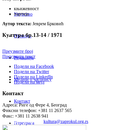
књижевност
партија
Упутство
Аутор текста:
Јеврем Брковић
Култура бр.13-14 / 1971
Преводи
Преузмите број
Преузмите текст
Редакција
Подели на Facebook
Подели на Twitter
Подели на LinkedIn
Медији о часопису
Подели на мејл
Контакт
Контакт
Адреса: Риге од Фере 4, Београд
Фиксни телефон: +381 11 2637 565
Факс: +381 11 2638 941
Електронска пошта:
kultura@zaprokul.org.rs
Птретрага