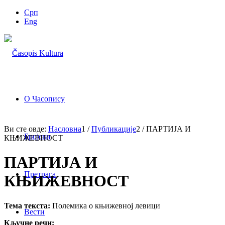
Срп
Eng
О Часопису
Ви сте овде:
Насловна
1
/
Публикације
2
/
ПАРТИЈА И
Бројеви
КЊИЖЕВНОСТ
ПАРТИЈА И
Претрага
КЊИЖЕВНОСТ
Тема текста:
Полемика о књижевној левици
Вести
Кључне речи: