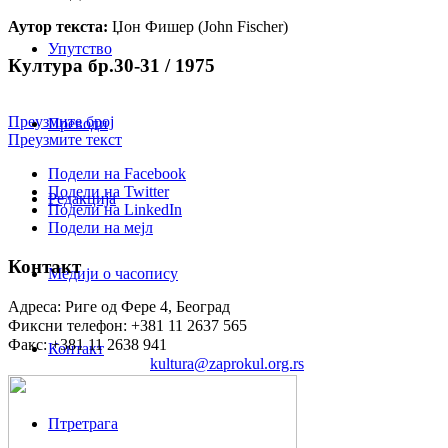
Аутор текста:
Џон Фишер (John Fischer)
Упутство
Култура бр.30-31 / 1975
Преузмите број
Преводи
Преузмите текст
Подели на Facebook
Подели на Twitter
Редакција
Подели на LinkedIn
Подели на мејл
Контакт
Медији о часопису
Адреса: Риге од Фере 4, Београд
Фиксни телефон: +381 11 2637 565
Факс: +381 11 2638 941
Контакт
Електронска пошта:
kultura@zaprokul.org.rs
Птретрага