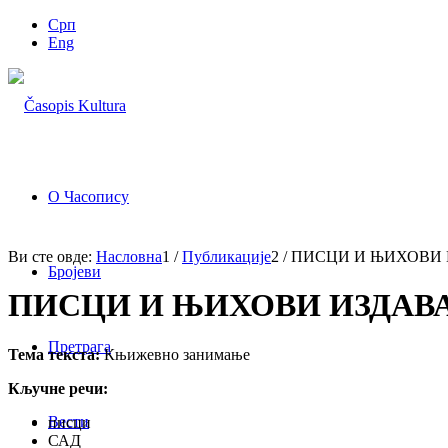
Срп
Eng
О Часопису
Ви сте овде:
Насловна
1
/
Публикације
2
/
ПИСЦИ И ЊИХОВИ 
Бројеви
ПИСЦИ И ЊИХОВИ ИЗДАВА
Претрага
Тема текста:
Књижевно занимање
Кључне речи:
Вести
писци
САД