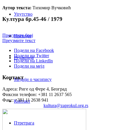
Аутор текста:
Тихомир Вучковић
Упутство
Култура бр.45-46 / 1979
Преузмите број
Преводи
Преузмите текст
Подели на Facebook
Подели на Twitter
Редакција
Подели на LinkedIn
Подели на мејл
Контакт
Медији о часопису
Адреса: Риге од Фере 4, Београд
Фиксни телефон: +381 11 2637 565
Факс: +381 11 2638 941
Контакт
Електронска пошта:
kultura@zaprokul.org.rs
Птретрага