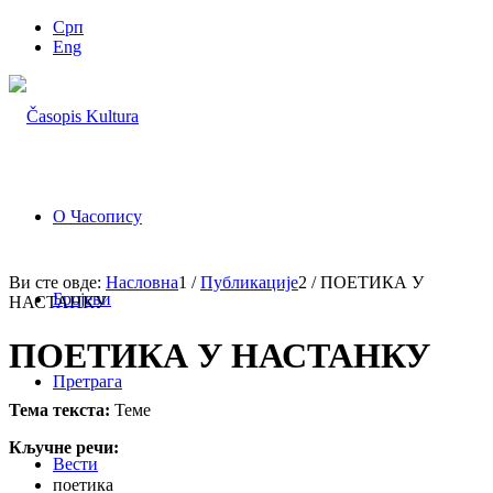
Срп
Eng
О Часопису
Ви сте овде:
Насловна
1
/
Публикације
2
/
ПОЕТИКА У
Бројеви
НАСТАНКУ
ПОЕТИКА У НАСТАНКУ
Претрага
Тема текста:
Теме
Кључне речи:
Вести
поетика