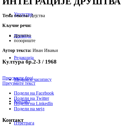
ИНТЕГРАЦИЈЕ ДРУШТВА
Упутство
Тема текста:
Дејства
Кључне речи:
друштво
Преводи
позориште
Аутор текста:
Иван Ивањи
Редакција
Култура бр.2-3 / 1968
Преузмите број
Медији о часопису
Преузмите текст
Подели на Facebook
Подели на Twitter
Контакт
Подели на LinkedIn
Подели на мејл
Контакт
Птретрага