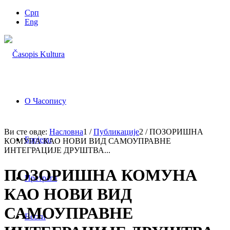
Срп
Eng
О Часопису
Ви сте овде:
Насловна
1
/
Публикације
2
/
ПОЗОРИШНА
Бројеви
КОМУНА КАО НОВИ ВИД САМОУПРАВНЕ
ИНТЕГРАЦИЈЕ ДРУШТВА...
ПОЗОРИШНА КОМУНА
Претрага
КАО НОВИ ВИД
САМОУПРАВНЕ
Вести