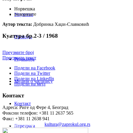
Норвешка
позориште
Упутство
Аутор текста:
Добринка Хаџи-Славковић
Култура бр.2-3 / 1968
Преводи
Преузмите број
Преузмите текст
Редакција
Подели на Facebook
Подели на Twitter
Подели на LinkedIn
Медији о часопису
Подели на мејл
Контакт
Контакт
Адреса: Риге од Фере 4, Београд
Фиксни телефон: +381 11 2637 565
Факс: +381 11 2638 941
Електронска пошта:
kultura@zaprokul.org.rs
Птретрага