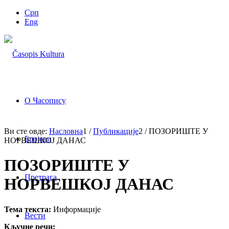
Срп
Eng
О Часопису
Ви сте овде:
Насловна
1
/
Публикације
2
/
ПОЗОРИШТЕ У
Бројеви
НОРВЕШКОЈ ДАНАС
ПОЗОРИШТЕ У
Претрага
НОРВЕШКОЈ ДАНАС
Тема текста:
Информације
Вести
Кључне речи: