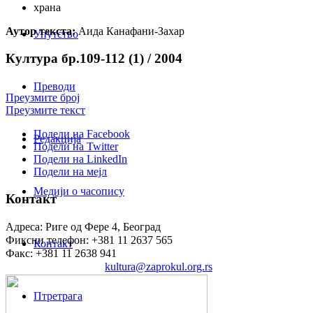
храна
Аутор текста:
Аида Канафани-Захар
Упутство
Култура бр.109-112 (1) / 2004
Преводи
Преузмите број
Преузмите текст
Подели на Facebook
Редакција
Подели на Twitter
Подели на LinkedIn
Подели на мејл
Медији о часопису
Контакт
Адреса: Риге од Фере 4, Београд
Фиксни телефон: +381 11 2637 565
Контакт
Факс: +381 11 2638 941
Електронска пошта:
kultura@zaprokul.org.rs
Птретрага