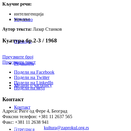
Кључне речи:
интелигенција
мењање
Упутство
Аутор текста:
Лазар Станков
Култура бр.2-3 / 1968
Преводи
Преузмите број
Преузмите текст
Редакција
Подели на Facebook
Подели на Twitter
Подели на LinkedIn
Медији о часопису
Подели на мејл
Контакт
Контакт
Адреса: Риге од Фере 4, Београд
Фиксни телефон: +381 11 2637 565
Факс: +381 11 2638 941
Електронска пошта:
kultura@zaprokul.org.rs
Птретрага