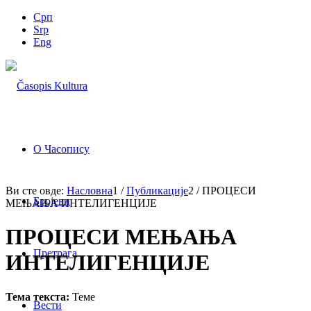
Срп
Srp
Eng
О Часопису
Ви сте овде:
Насловна
1
/
Публикације
2
/
ПРОЦЕСИ
Бројеви
МЕЊАЊА ИНТЕЛИГЕНЦИЈЕ
ПРОЦЕСИ МЕЊАЊА
Претрага
ИНТЕЛИГЕНЦИЈЕ
Тема текста:
Теме
Вести