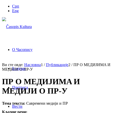
Срп
Eng
О Часопису
Ви сте овде:
Насловна
1
/
Публикације
2
/
ПР O MEДИJИMA И
Бројеви
MEДИJИ O ПР-У
ПР O MEДИJИMA И
Претрага
MEДИJИ O ПР-У
Тема текста:
Савремени медији и ПР
Вести
Кључне речи: