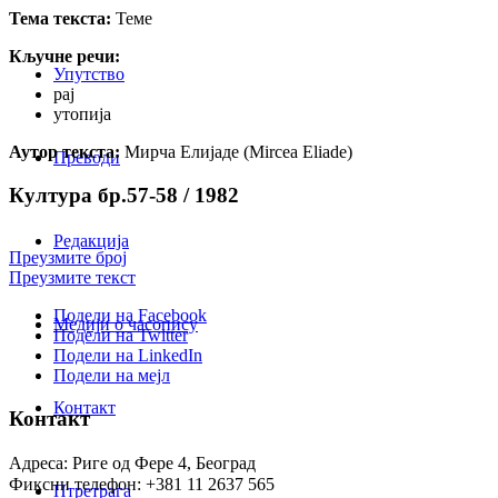
Тема текста:
Теме
Кључне речи:
Упутство
рај
утопија
Аутор текста:
Мирча Елијаде (Mircea Eliade)
Преводи
Култура бр.57-58 / 1982
Редакција
Преузмите број
Преузмите текст
Подели на Facebook
Медији о часопису
Подели на Twitter
Подели на LinkedIn
Подели на мејл
Контакт
Контакт
Адреса: Риге од Фере 4, Београд
Фиксни телефон: +381 11 2637 565
Птретрага