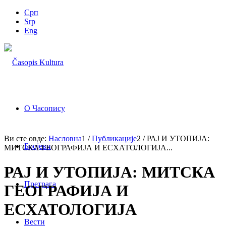
Срп
Srp
Eng
О Часопису
Ви сте овде:
Насловна
1
/
Публикације
2
/
РАЈ И УТОПИЈА:
Бројеви
МИТСКА ГЕОГРАФИЈА И ЕСХАТОЛОГИЈА...
РАЈ И УТОПИЈА: МИТСКА
Претрага
ГЕОГРАФИЈА И
ЕСХАТОЛОГИЈА
Вести