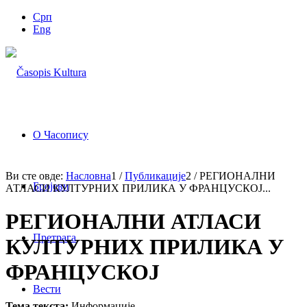
Срп
Eng
О Часопису
Ви сте овде:
Насловна
1
/
Публикације
2
/
РЕГИОНАЛНИ
Бројеви
АТЛАСИ КУЛТУРНИХ ПРИЛИКА У ФРАНЦУСКОЈ...
РЕГИОНАЛНИ АТЛАСИ
Претрага
КУЛТУРНИХ ПРИЛИКА У
ФРАНЦУСКОЈ
Вести
Тема текста:
Информације