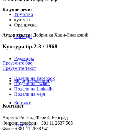
Кључне речи:
Упутство
култура
Француска
Аутор текста:
Добринка Хаџи-Славковић
Преводи
Култура бр.2-3 / 1968
Редакција
Преузмите број
Преузмите текст
Подели на Facebook
Медији о часопису
Подели на Twitter
Подели на LinkedIn
Подели на мејл
Контакт
Контакт
Адреса: Риге од Фере 4, Београд
Фиксни телефон: +381 11 2637 565
Птретрага
Факс: +381 11 2638 941