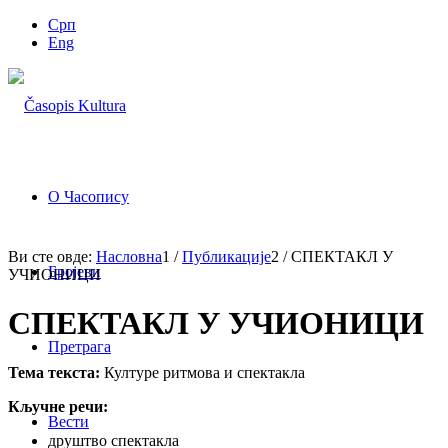
Срп
Eng
О Часопису
Ви сте овде:
Насловна
1
/
Публикације
2
/
СПЕКТАКЛ У
Бројеви
УЧИОНИЦИ
СПЕКТАКЛ У УЧИОНИЦИ
Претрага
Тема текста:
Културе ритмова и спектакла
Кључне речи:
Вести
друштво спектакла