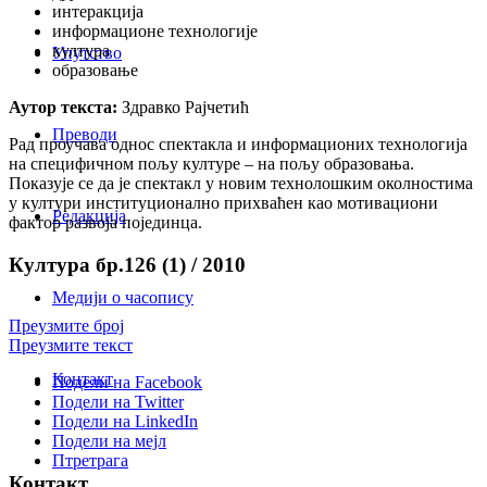
интеракција
информационе технологије
култура
Упутство
образовање
Аутор текста:
Здравко Рајчетић
Преводи
Рад проучава однос спектакла и информационих технологија
на специфичном пољу културе – на пољу образовања.
Показује се да је спектакл у новим технолошким околностима
у култури институционално прихваћен као мотивациони
Редакција
фактор развоја појединца.
Култура бр.126 (1) / 2010
Медији о часопису
Преузмите број
Преузмите текст
Контакт
Подели на Facebook
Подели на Twitter
Подели на LinkedIn
Подели на мејл
Птретрага
Контакт