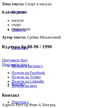
Тема текста:
Спорт и насиље
Упутство
Кључне речи:
насиље
спорт
стереотипи
Преводи
Аутор текста:
Срећко Михаиловић
Култура бр.88-90 / 1990
Редакција
Преузмите број
Преузмите текст
Медији о часопису
Подели на Facebook
Подели на Twitter
Подели на LinkedIn
Контакт
Подели на мејл
Контакт
Птретрага
Адреса: Риге од Фере 4, Београд