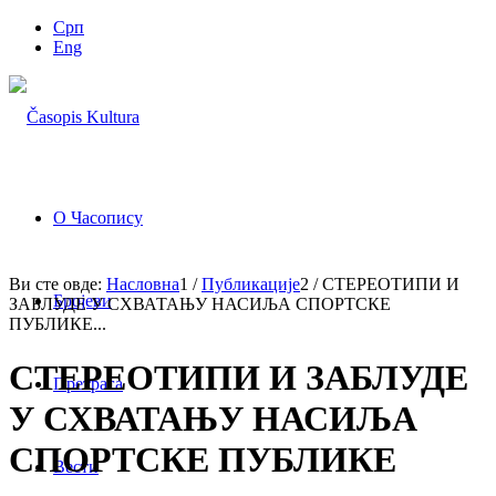
Срп
Eng
О Часопису
Ви сте овде:
Насловна
1
/
Публикације
2
/
СТЕРЕОТИПИ И
Бројеви
ЗАБЛУДЕ У СХВАТАЊУ НАСИЉА СПОРТСКЕ
ПУБЛИКЕ...
СТЕРЕОТИПИ И ЗАБЛУДЕ
Претрага
У СХВАТАЊУ НАСИЉА
СПОРТСКЕ ПУБЛИКЕ
Вести