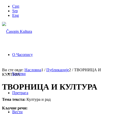
Срп
Srp
Eng
О Часопису
Ви сте овде:
Насловна
1
/
Публикације
2
/
ТВОРНИЦА И
Бројеви
КУЛТУРА
ТВОРНИЦА И КУЛТУРА
Претрага
Тема текста:
Култура и рад
Кључне речи:
Вести