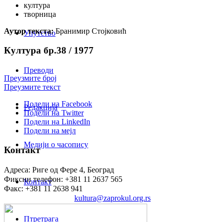
култура
творница
Аутор текста:
Бранимир Стојковић
Упутство
Култура бр.38 / 1977
Преводи
Преузмите број
Преузмите текст
Подели на Facebook
Редакција
Подели на Twitter
Подели на LinkedIn
Подели на мејл
Медији о часопису
Контакт
Адреса: Риге од Фере 4, Београд
Фиксни телефон: +381 11 2637 565
Контакт
Факс: +381 11 2638 941
Електронска пошта:
kultura@zaprokul.org.rs
Птретрага