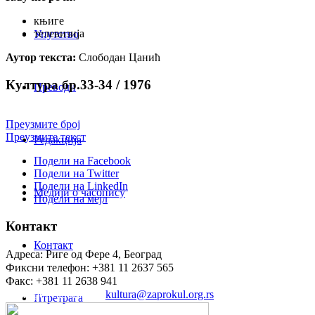
књиге
телевизија
Упутство
Аутор текста:
Слободан Цанић
Култура бр.33-34 / 1976
Преводи
Преузмите број
Преузмите текст
Редакција
Подели на Facebook
Подели на Twitter
Подели на LinkedIn
Медији о часопису
Подели на мејл
Контакт
Контакт
Адреса: Риге од Фере 4, Београд
Фиксни телефон: +381 11 2637 565
Факс: +381 11 2638 941
Електронска пошта:
kultura@zaprokul.org.rs
Птретрага