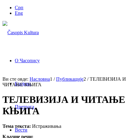
Срп
Eng
О Часопису
Ви сте овде:
Насловна
1
/
Публикације
2
/
ТЕЛЕВИЗИЈА И
Бројеви
ЧИТАЊЕ КЊИГА
ТЕЛЕВИЗИЈА И ЧИТАЊЕ
Претрага
КЊИГА
Тема текста:
Истраживања
Вести
Кључне речи: