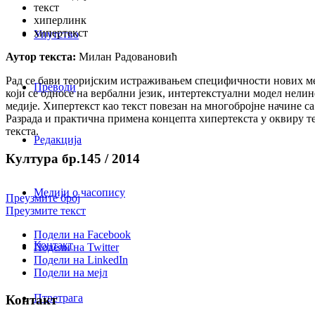
текст
хиперлинк
хипертекст
Упутство
Аутор текста:
Милан Радовановић
Рад се бави теоријским истраживањем специфичности нових мед
Преводи
који се односе на вербални језик, интертекстуални модел нел
медије. Хипертекст као текст повезан на многобројне начине са
Разрада и практична примена концепта хипертекста у оквиру те
текста.
Редакција
Култура бр.145 / 2014
Медији о часопису
Преузмите број
Преузмите текст
Подели на Facebook
Контакт
Подели на Twitter
Подели на LinkedIn
Подели на мејл
Птретрага
Контакт