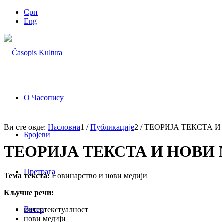
Срп
Eng
О Часопису
Ви сте овде:
Насловна
1
/
Публикације
2
/
ТЕОРИЈА ТЕКСТА И
Бројеви
ТЕОРИЈА ТЕКСТА И НОВИ
Претрага
Тема текста:
Новинарство и нови медији
Кључне речи:
Вести
ин­тер­тек­сту­ал­ност
нови медији