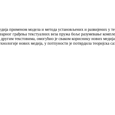
ија применом модела и метода установљених и развијених у тео
инеарног грађења текстуалних веза пружа боље разумевање комп
 другим текстовима, омогућио је сваком кориснику нових медија 
хнологије нових медија, у потпуности је потврдила теоријска са