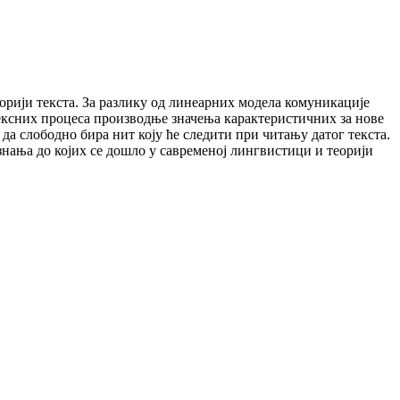
рији текста. За разлику од линеарних модела комуникације
лексних процеса производње значења карактеристичних за нове
да слободно бира нит коју ће следити при читању датог текста.
знања до којих се дошло у савременој лингвистици и теорији