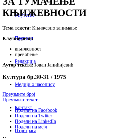
ЗА ТУМАЧЕЊЕ
КЊИЖЕВНОСТИ
Упутство
Тема текста:
Књижевно занимање
Преводи
Кључне речи:
књижевност
превођење
Редакција
Аутор текста:
Јован Јанићијевић
Култура бр.30-31 / 1975
Медији о часопису
Преузмите број
Преузмите текст
Контакт
Подели на Facebook
Подели на Twitter
Подели на LinkedIn
Подели на мејл
Птретрага