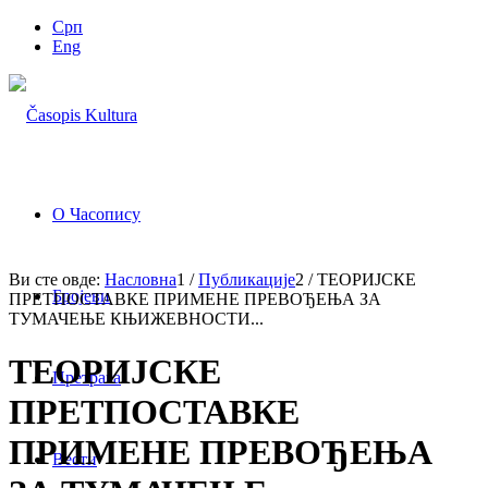
Срп
Eng
О Часопису
Ви сте овде:
Насловна
1
/
Публикације
2
/
ТЕОРИЈСКЕ
Бројеви
ПРЕТПОСТАВКЕ ПРИМЕНЕ ПРЕВОЂЕЊА ЗА
ТУМАЧЕЊЕ КЊИЖЕВНОСТИ...
ТЕОРИЈСКЕ
Претрага
ПРЕТПОСТАВКЕ
ПРИМЕНЕ ПРЕВОЂЕЊА
Вести