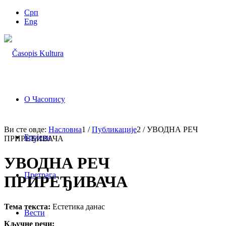
Срп
Eng
О Часопису
Ви сте овде:
Насловна
1
/
Публикације
2
/
УВОДНА РЕЧ
Бројеви
ПРИРЕЂИВАЧА
УВОДНА РЕЧ
Претрага
ПРИРЕЂИВАЧА
Тема текста:
Естетика данас
Вести
Кључне речи: