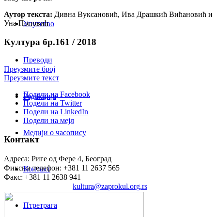
Аутор текста:
Дивна Вуксановић, Ива Драшкић Вићановић и
Уна Поповић
Упутство
Култура бр.161 / 2018
Преводи
Преузмите број
Преузмите текст
Подели на Facebook
Редакција
Подели на Twitter
Подели на LinkedIn
Подели на мејл
Медији о часопису
Контакт
Адреса: Риге од Фере 4, Београд
Фиксни телефон: +381 11 2637 565
Контакт
Факс: +381 11 2638 941
Електронска пошта:
kultura@zaprokul.org.rs
Птретрага