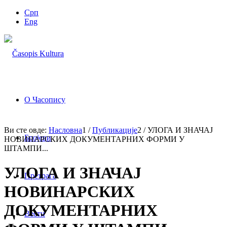
Срп
Eng
О Часопису
Ви сте овде:
Насловна
1
/
Публикације
2
/
УЛОГА И ЗНАЧАЈ
Бројеви
НОВИНАРСКИХ ДОКУМЕНТАРНИХ ФОРМИ У
ШТАМПИ...
УЛОГА И ЗНАЧАЈ
Претрага
НОВИНАРСКИХ
ДОКУМЕНТАРНИХ
Вести