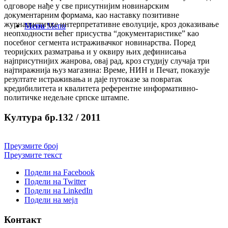
одговоре нађе у све присутнијим новинарским
документарним формама, као наставку позитивне
журналистичке интерпретативне еволуције, кроз доказивање
Menu
Menu
неопходности већег присуства “документаристике” као
посебног сегмента истраживачког новинарства. Поред
теоријских разматрања и у оквиру њих дефинисања
најприсутнијих жанрова, овај рад, кроз студију случаја три
најтиражнија њуз магазина: Време, НИН и Печат, показује
резултате истраживања и даје путоказе за повратак
кредибилитета и квалитета референтне информативно-
политичке недељне српске штампе.
Култура бр.132 / 2011
Преузмите број
Преузмите текст
Подели на Facebook
Подели на Twitter
Подели на LinkedIn
Подели на мејл
Контакт