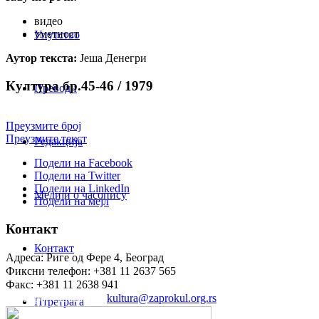
видео
уметност
Упутство
Аутор текста:
Јеша Денегри
Култура бр.45-46 / 1979
Преводи
Преузмите број
Преузмите текст
Редакција
Подели на Facebook
Подели на Twitter
Подели на LinkedIn
Медији о часопису
Подели на мејл
Контакт
Контакт
Адреса: Риге од Фере 4, Београд
Фиксни телефон: +381 11 2637 565
Факс: +381 11 2638 941
Електронска пошта:
kultura@zaprokul.org.rs
Птретрага