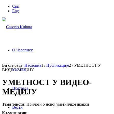
Срп
Eng
О Часопису
Ви сте овде:
Насловна
1
/
Публикације
2
/
УМЕТНОСТ У
Бројеви
ВИДЕО-МЕДИЈУ
УМЕТНОСТ У ВИДЕО-
Претрага
МЕДИЈУ
Тема текста:
Прилози о новој уметничкој пракси
Вести
Кључне речи: