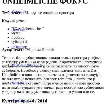
UNHEIMLICHE ФОКУС
Упутство
Тема текста:
Мапирање политика простора
Кључне речи:
""Das Unheimliche""
Преводи
музеј
простор
субверзија
Редакција
Аутор текста:
Мариела Цветић
Текст се бави субверзивним капацитетима простора у којима
се излажу уметничка дела/ радови. Kористећи три временски
Медији о часопису
дистантна примера указује се на различите појавности саме
субверзије. Посебно, у оквиру специфичног концепта Das
Unheimliche и оног његовог значења да је нешто застрашујуће
не зато што је непознато, већ због тога што „нешто што је
Контакт
познато постаје страно”, истражује се начин на који простор
излагања/ситуирања уметничког рада постоји као субверзиван
у односу на намеру уметника да га таквим учини или не.
Птретрага
Култура бр.144 / 2014