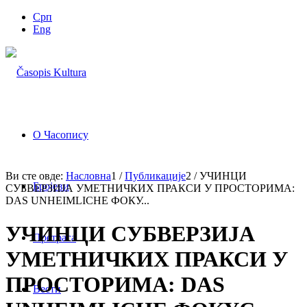
Срп
Eng
О Часопису
Ви сте овде:
Насловна
1
/
Публикације
2
/
УЧИНЦИ
Бројеви
СУБВЕРЗИЈА УМЕТНИЧКИХ ПРАКСИ У ПРОСТОРИМА:
DAS UNHEIMLICHE ФОКУ...
УЧИНЦИ СУБВЕРЗИЈА
Претрага
УМЕТНИЧКИХ ПРАКСИ У
ПРОСТОРИМА: DAS
Вести