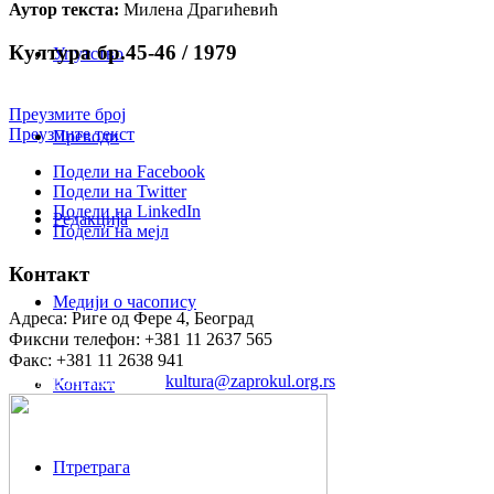
Аутор текста:
Милена Драгићевић
Култура бр.45-46 / 1979
Упутство
Преузмите број
Преузмите текст
Преводи
Подели на Facebook
Подели на Twitter
Подели на LinkedIn
Редакција
Подели на мејл
Контакт
Медији о часопису
Адреса: Риге од Фере 4, Београд
Фиксни телефон: +381 11 2637 565
Факс: +381 11 2638 941
Електронска пошта:
kultura@zaprokul.org.rs
Контакт
Птретрага